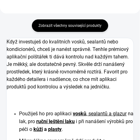
Zobrazit všechny související produkty
Když investuješ do kvalitních vosků, sealantů nebo
kondicionérů, chceš je nanést správně. Tenhle prémiový
aplikační polštářek ti dává kontrolu nad každým tahem.
Je měkký, ale dostatečně pevný. Skvěle drží nanášený
prostředek, který krásně rovnoměrně roztírá. Favorit pro
každého detailera i nadšence, co chce mít aplikaci
produktů pod kontrolou a výsledek na jedničku.
Použiješ ho pro aplikaci
vosků
,
sealantů
a
glazur
na
lak, pro
ruční leštění laku
i při nanášení výrobků pro
péči o
kůži
a
plasty
.