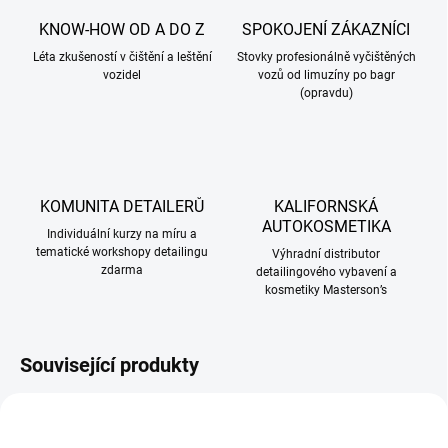
KNOW-HOW OD A DO Z
SPOKOJENÍ ZÁKAZNÍCI
Léta zkušeností v čištění a leštění
Stovky profesionálně vyčištěných
vozidel
vozů od limuzíny po bagr
(opravdu)
KOMUNITA DETAILERŮ
KALIFORNSKÁ
AUTOKOSMETIKA
Individuální kurzy na míru a
tematické workshopy detailingu
Výhradní distributor
zdarma
detailingového vybavení a
kosmetiky Masterson’s
Související produkty