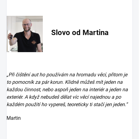
Slovo od Martina
„Při čištění aut ho používám na hromadu věcí, přitom je
to pomocník za pár korun. Klidně můžeš mít jeden na
každou činnost, nebo aspoň jeden na interiér a jeden na
exteriér. A když nebudeš dělat víc věcí najednou a po
každém použití ho vypereš, teoreticky ti stačí jen jeden.“
Martin