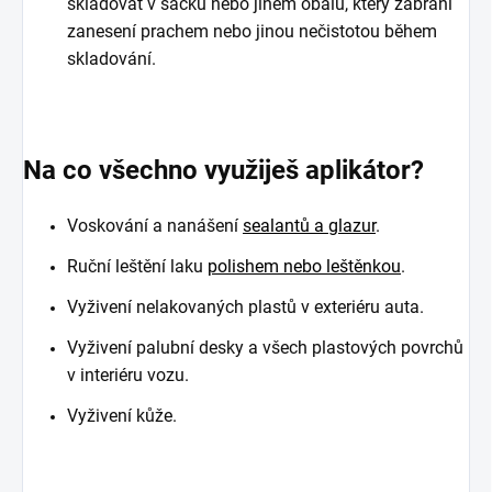
skladovat v sáčku nebo jiném obalu, který zabrání
zanesení prachem nebo jinou nečistotou během
skladování.
Na co všechno využiješ aplikátor?
Voskování a nanášení
sealantů a glazur
.
Ruční leštění laku
polishem nebo leštěnkou
.
Vyživení nelakovaných plastů v exteriéru auta.
Vyživení palubní desky a všech plastových povrchů
v interiéru vozu.
Vyživení kůže.