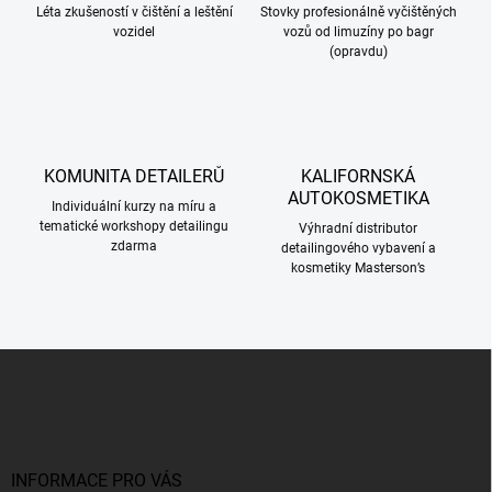
Léta zkušeností v čištění a leštění
Stovky profesionálně vyčištěných
vozidel
vozů od limuzíny po bagr
(opravdu)
KOMUNITA DETAILERŮ
KALIFORNSKÁ
AUTOKOSMETIKA
Individuální kurzy na míru a
tematické workshopy detailingu
Výhradní distributor
zdarma
detailingového vybavení a
kosmetiky Masterson’s
Z
á
p
a
t
í
INFORMACE PRO VÁS