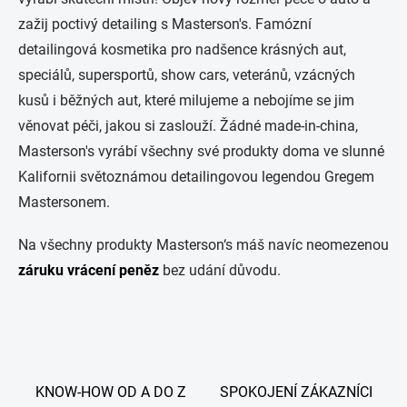
p
r
zažij poctivý detailing s Masterson's. Famózní
v
detailingová kosmetika pro nadšence krásných aut,
k
y
speciálů, supersportů, show cars, veteránů, vzácných
v
kusů i běžných aut, které milujeme a nebojíme se jim
ý
p
věnovat péči, jakou si zaslouží. Žádné made-in-china,
i
Masterson's vyrábí všechny své produkty doma ve slunné
s
u
Kalifornii světoznámou detailingovou legendou Gregem
Mastersonem.
Na všechny produkty Masterson‘s máš navíc neomezenou
záruku vrácení peněz
bez udání důvodu.
KNOW-HOW OD A DO Z
SPOKOJENÍ ZÁKAZNÍCI