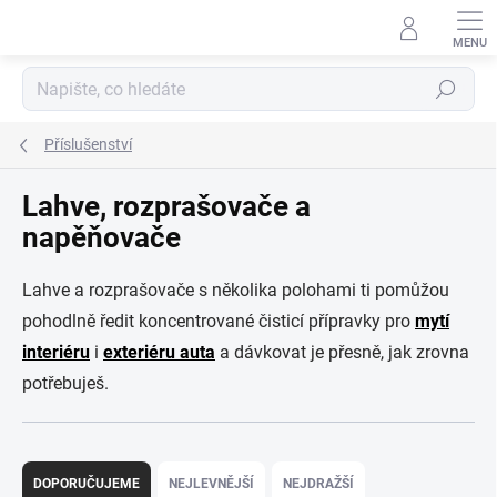
Přejít
na
obsah
Hledat
Příslušenství
Lahve, rozprašovače a
napěňovače
Lahve a rozprašovače s několika polohami ti pomůžou
pohodlně ředit koncentrované čisticí přípravky pro
mytí
interiéru
i
exteriéru auta
a dávkovat je přesně, jak zrovna
potřebuješ.
Ř
a
DOPORUČUJEME
NEJLEVNĚJŠÍ
NEJDRAŽŠÍ