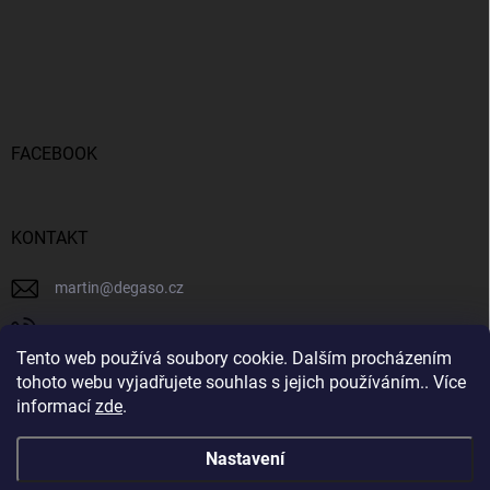
FACEBOOK
KONTAKT
martin
@
degaso.cz
730 516 038
Tento web používá soubory cookie. Dalším procházením
https://www.facebook.com/profile.php?id=61559922983255
tohoto webu vyjadřujete souhlas s jejich používáním.. Více
informací
zde
.
degasocz
Nastavení