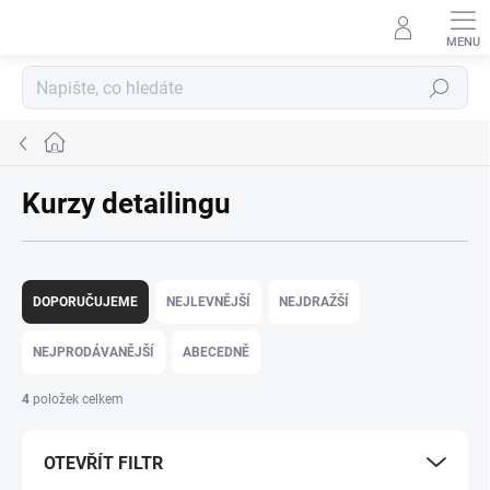
Přejít
na
obsah
Hledat
Domů
Kurzy detailingu
Ř
a
DOPORUČUJEME
NEJLEVNĚJŠÍ
NEJDRAŽŠÍ
z
e
NEJPRODÁVANĚJŠÍ
ABECEDNĚ
n
í
4
položek celkem
p
r
OTEVŘÍT FILTR
o