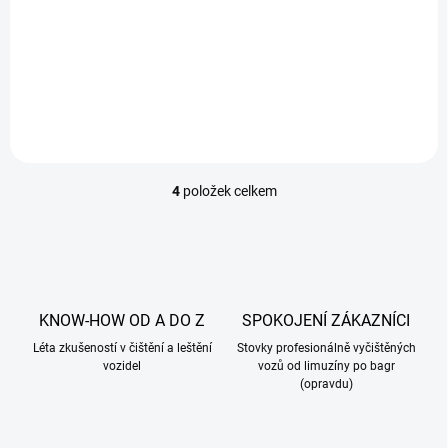
Individuální kurz s
Maximálně praktická
certifikátem pro začínající
záležitost v přátelském
profesionály Praktický
duchu. Naše malá...
4hodinový kurz
profesionálního čištění...
4
položek celkem
O
v
l
á
d
a
c
KNOW-HOW OD A DO Z
SPOKOJENÍ ZÁKAZNÍCI
í
Léta zkušeností v čištění a leštění
p
Stovky profesionálně vyčištěných
vozidel
vozů od limuzíny po bagr
r
(opravdu)
v
k
y
v