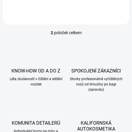
PPF...
–...
2
položek celkem
O
v
l
á
d
a
c
KNOW-HOW OD A DO Z
SPOKOJENÍ ZÁKAZNÍCI
í
Léta zkušeností v čištění a leštění
p
Stovky profesionálně vyčištěných
vozidel
vozů od limuzíny po bagr
r
(opravdu)
v
k
y
v
ý
p
KOMUNITA DETAILERŮ
KALIFORNSKÁ
i
AUTOKOSMETIKA
s
Individuální kurzy na míru a