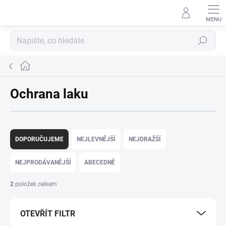
Přejít
na
obsah
Hledat
Domů
Ochrana laku
Ř
a
DOPORUČUJEME
NEJLEVNĚJŠÍ
NEJDRAŽŠÍ
z
e
NEJPRODÁVANĚJŠÍ
ABECEDNĚ
n
í
2
položek celkem
p
r
OTEVŘÍT FILTR
o