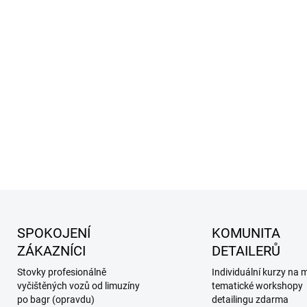
Nejste si jistí, co je pro váš
špička v oboru už dlouhá lét
zdarma.
Objednejte si termín a dopř
dlouhodobý smysl.
DETAILNÍ INFORMACE
SPOKOJENÍ
KOMUNITA
ZÁKAZNÍCI
DETAILERŮ
Stovky profesionálně
Individuální kurzy na m
vyčištěných vozů od limuzíny
tematické workshopy
po bagr (opravdu)
detailingu zdarma