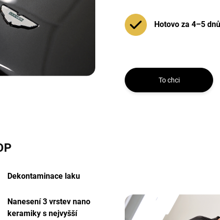
Hotovo za 4–5 dn
To chci
OP
Dekontaminace laku
Nanesení 3 vrstev nano
keramiky s nejvyšší