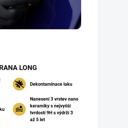
RANA LONG
í
Dekontaminace laku
Nanesení 3 vrstev nano
keramiky s nejvyšší
aku
tvrdostí 9H s výdrží 3
až 5 let