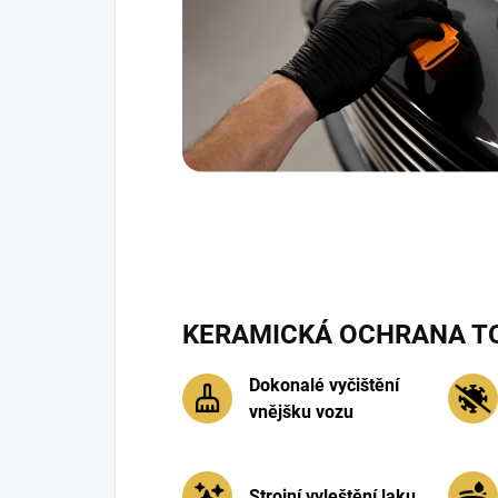
KERAMICKÁ OCHRANA T
Dokonalé vyčištění
vnějšku vozu
Strojní vyleštění laku