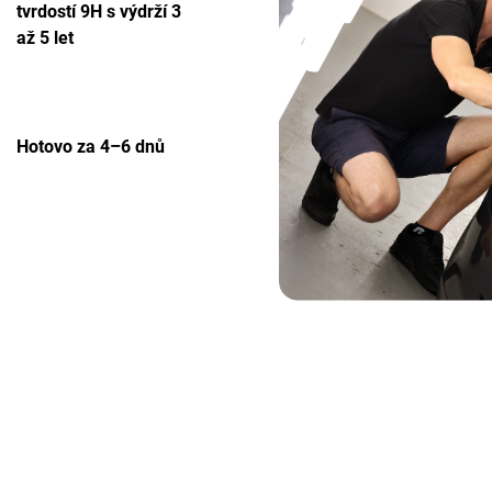
tvrdostí 9H s výdrží 3
až 5 let
Hotovo za 4–6 dnů