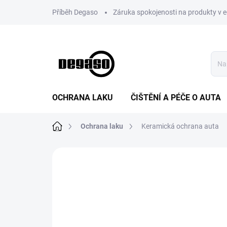
Přejít
Příběh Degaso
Záruka spokojenosti na produkty v 
na
obsah
OCHRANA LAKU
ČIŠTĚNÍ A PÉČE O AUTA
Domů
Ochrana laku
Keramická ochrana auta