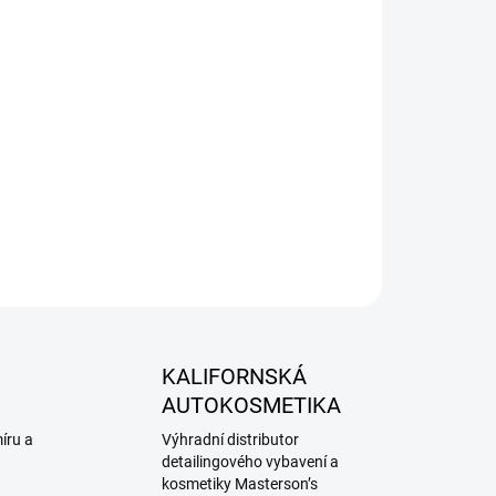
 vůz ideální? Degaso je na ochranu laku a detailing
a. Rádi vás přivítáme na nezávazné konzultaci
ejte svému vozu péči, která má prokazatelně
ZEPTAT SE
KALIFORNSKÁ
AUTOKOSMETIKA
íru a
Výhradní distributor
detailingového vybavení a
kosmetiky Masterson’s