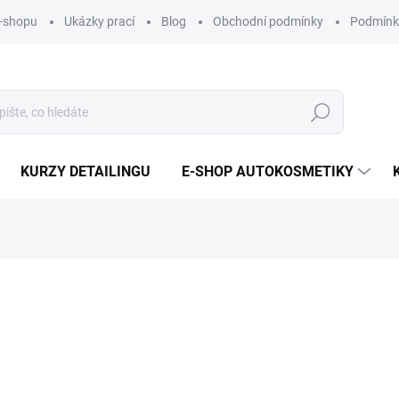
e-shopu
Ukázky prací
Blog
Obchodní podmínky
Podmínk
Hledat
KURZY DETAILINGU
E-SHOP AUTOKOSMETIKY
od
38 720 Kč
Měrná
ZVOLTE VARIANTU
cena:
TYP