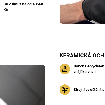
SUV, limuzína od 43560
Kč
KERAMICKÁ OCH
Dokonalé vyčištěn
vnějšku vozu
Strojní vyleštění l