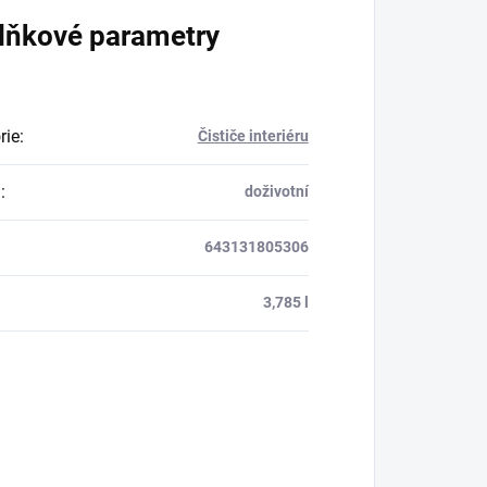
lňkové parametry
rie
:
Čističe interiéru
a
:
doživotní
643131805306
:
3,785 l