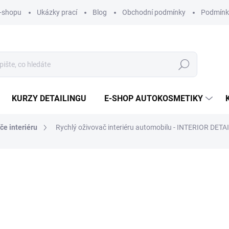
e-shopu
Ukázky prací
Blog
Obchodní podmínky
Podmínk
Hledat
KURZY DETAILINGU
E-SHOP AUTOKOSMETIKY
iče interiéru
Rychlý oživovač interiéru automobilu - INTERIOR DETAI
1 515 Kč
Měrná
SKLADEM
(1 KS)
cena: