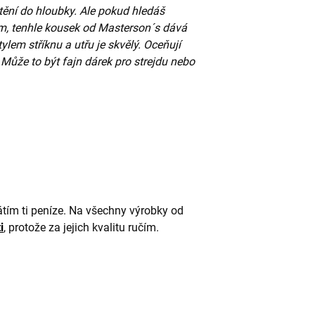
ištění do hloubky. Ale pokud hledáš
nom, tenhle kousek od Masterson´s dává
tylem stříknu a utřu je skvělý. Oceňují
 Může to být fajn dárek pro strejdu nebo
átím ti peníze. Na všechny výrobky od
i
, protože za jejich kvalitu ručím.