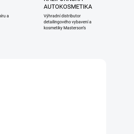
AUTOKOSMETIKA
íru a
Výhradní distributor
detailingového vybavení a
kosmetiky Masterson’s
ADEM
SKLADEM
5 KS)
(2 KS)