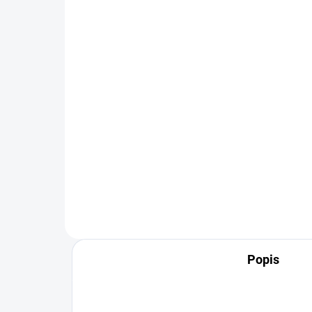
Univerzální
Řed
mikrovláknová utěrka
ro
žlutá - ORIGINAL YELLOW
50
MICROFIBER
81 Kč
15
od
Detail
Základní utěrka z kvalitního
Leh
mikrovlákna. Univerzální,
jed
mnohoúčelová, na cokoliv. Je
kter
jemná, ale účinná, má praktické...
hlav
Popis