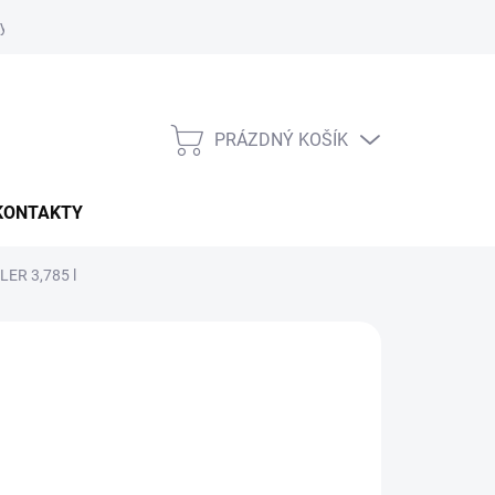
y ochrany osobních údajů
PRÁZDNÝ KOŠÍK
NÁKUPNÍ
KOŠÍK
KONTAKTY
LER 3,785 l