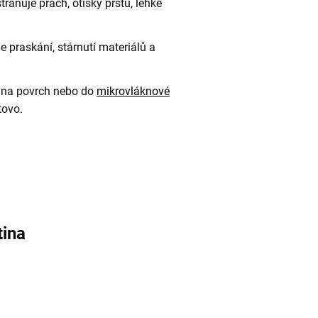
raňuje prach, otisky prstů, lehké
 praskání, stárnutí materiálů a
 na povrch nebo do
mikrovláknové
otovo.
tina