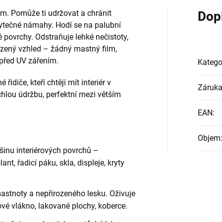
nom. Pomůže ti udržovat a chránit
Dop
zbytečné námahy. Hodí se na palubní
né povrchy. Odstraňuje lehké nečistoty,
ozený vzhled – žádný mastný film,
 před UV zářením.
Katego
idiče, kteří chtějí mít interiér v
Záruk
ychlou údržbu, perfektní mezi větším
EAN
:
Objem
inu interiérových povrchů –
ant, řadicí páku, skla, displeje, kryty
stnoty a nepřirozeného lesku. Oživuje
kové vlákno, lakované plochy, koberce.