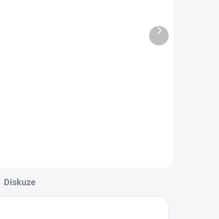
SET INTERIÉR – sada
vybavení pro čištění
NG
interiéru
Další
produkt
1 965 Kč
Do košíku
vě
Interiér je vizitka auta. Tenhle set
ti dá všechno, co potřebuješ, aby
á
byl interiér tvého auta pořád čistý
a svěží....
Diskuze