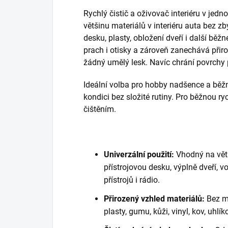
Rychlý čistič a oživovač interiéru v jed
většinu materiálů v interiéru auta bez 
desku, plasty, obložení dveří i další běž
prach i otisky a zároveň zanechává přir
žádný umělý lesk. Navíc chrání povrchy
Ideální volba pro hobby nadšence a běžné ř
kondici bez složité rutiny. Pro běžnou r
čištěním.
Univerzální použití:
Vhodný na větš
přístrojovou desku, výplně dveří, vol
přístrojů i rádio.
Přirozený vzhled materiálů:
Bez ma
plasty, gumu, kůži, vinyl, kov, uhlí