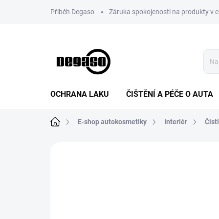
Přejít
Příběh Degaso
Záruka spokojenosti na produkty v 
na
obsah
OCHRANA LAKU
ČIŠTĚNÍ A PÉČE O AUTA
Domů
E-shop autokosmetiky
Interiér
Čist
ZNAČKA:
MASTERSON'S CAR CARE