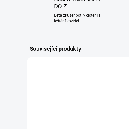
DO Z
Léta zkušeností v čištění a
leštění vozidel
Související produkty
ČIŠTĚNÍ
SKLADEM
(>5 KS)