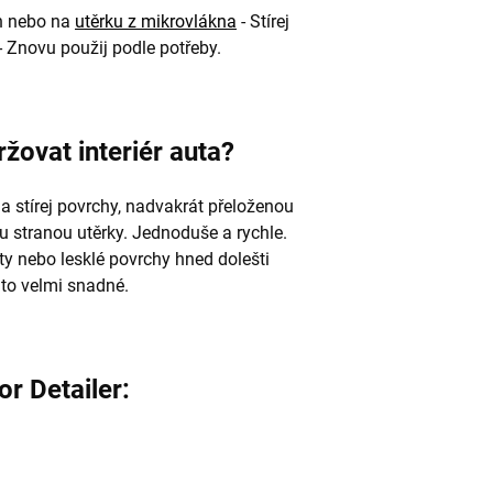
ch nebo na
utěrku z mikrovlákna
- Stírej
- Znovu použij podle potřeby.
žovat interiér auta?
a stírej povrchy, nadvakrát přeloženou
ou stranou utěrky. Jednoduše a rychle.
ty nebo lesklé povrchy hned dolešti
 to velmi snadné.
or Detailer: