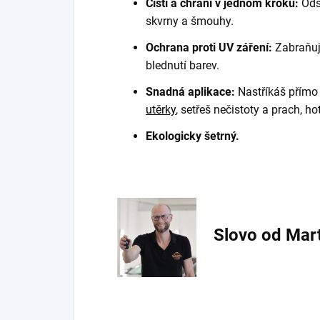
Čistí a chrání v jednom kroku:
Odst
skvrny a šmouhy.
Ochrana proti UV záření:
Zabraňuje
blednutí barev.
Snadná aplikace:
Nastříkáš přímo
utěrky
, setřeš nečistoty a prach, h
Ekologicky šetrný.
Slovo od Mar