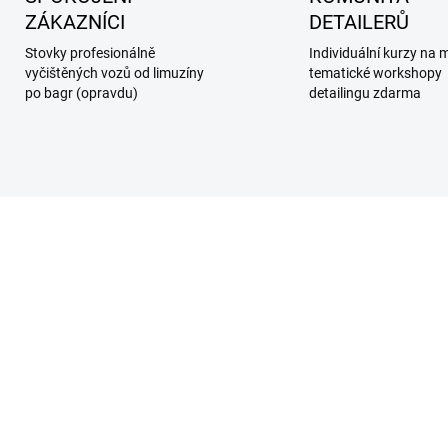
ZÁKAZNÍCI
DETAILERŮ
Stovky profesionálně
Individuální kurzy na m
vyčištěných vozů od limuzíny
tematické workshopy
po bagr (opravdu)
detailingu zdarma
SKLADEM
SKL
(>5 KS)
(>