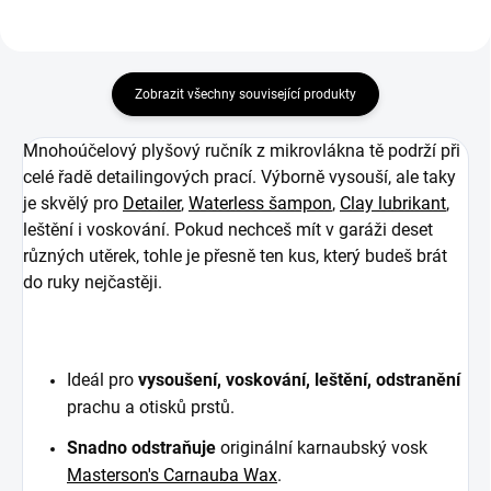
Zobrazit všechny související produkty
Mnohoúčelový plyšový ručník z mikrovlákna tě podrží při
celé řadě detailingových prací. Výborně vysouší, ale taky
je skvělý pro
Detailer
,
Waterless šampon
,
Clay lubrikant
,
leštění i voskování. Pokud nechceš mít v garáži deset
různých utěrek, tohle je přesně ten kus, který budeš brát
do ruky nejčastěji.
Ideál pro
vysoušení, voskování, leštění, odstranění
prachu a otisků prstů.
Snadno odstraňuje
originální karnaubský vosk
Masterson's Carnauba Wax
.