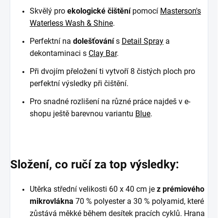
Skvělý pro
ekologické čištění
pomocí
Masterson's
Waterless Wash & Shine
.
Perfektní na
dolešťování
s
Detail Spray
a
dekontaminaci s
Clay Bar
.
Při dvojím přeložení ti vytvoří 8 čistých ploch pro
perfektní výsledky při čištění.
Pro snadné rozlišení na různé práce najdeš v e-
shopu ještě barevnou variantu
Blue
.
Složení, co ručí za top výsledky:
Utěrka střední velikosti 60 x 40 cm je
z prémiového
mikrovlákna
70 % polyester a 30 % polyamid, které
zůstává měkké během desítek pracích cyklů. Hrana