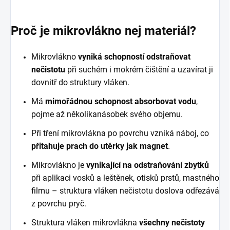
Proč je mikrovlákno nej materiál?
Mikrovlákno
vyniká schopností odstraňovat
nečistotu
při suchém i mokrém čištění a uzavírat ji
dovnitř do struktury vláken.
Má
mimořádnou schopnost absorbovat vodu
,
pojme až několikanásobek svého objemu.
Při tření mikrovlákna po povrchu vzniká náboj, co
přitahuje prach do utěrky jak magnet
.
Mikrovlákno je
vynikající na odstraňování zbytků
při aplikaci vosků a leštěnek, otisků prstů, mastného
filmu – struktura vláken nečistotu doslova odřezává
z povrchu pryč.
Struktura vláken mikrovlákna
všechny nečistoty