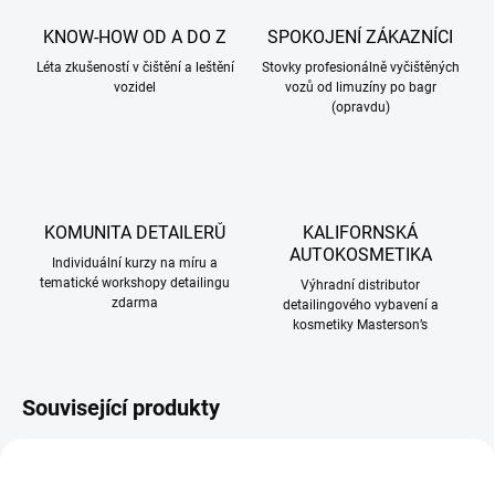
KNOW-HOW OD A DO Z
SPOKOJENÍ ZÁKAZNÍCI
Léta zkušeností v čištění a leštění
Stovky profesionálně vyčištěných
vozidel
vozů od limuzíny po bagr
(opravdu)
KOMUNITA DETAILERŮ
KALIFORNSKÁ
AUTOKOSMETIKA
Individuální kurzy na míru a
tematické workshopy detailingu
Výhradní distributor
zdarma
detailingového vybavení a
kosmetiky Masterson’s
Související produkty